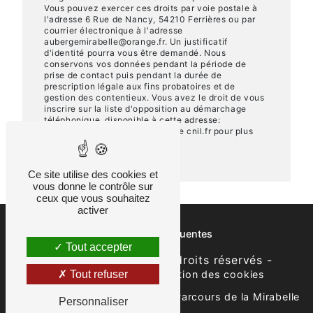
Vous pouvez exercer ces droits par voie postale à
l'adresse 6 Rue de Nancy, 54210 Ferrières ou par
courrier électronique à l'adresse
aubergemirabelle@orange.fr. Un justificatif
d'identité pourra vous être demandé. Nous
conservons vos données pendant la période de
prise de contact puis pendant la durée de
prescription légale aux fins probatoires et de
gestion des contentieux. Vous avez le droit de vous
inscrire sur la liste d'opposition au démarchage
téléphonique, disponible à cette adresse:
Bloctel.gouv.fr
. Consultez le site cnil.fr pour plus
d’informations sur vos droits.
Ce site utilise des cookies et
vous donne le contrôle sur
ceux que vous souhaitez
activer
Recherches fréquentes
Tout accepter
©
Vistalid
- 2026 - Tous droits réservés -
Tout refuser
Mentions légales
-
Gestion des cookies
-
Recette d'une bonne journée
Parcours de la Mirabelle
Personnaliser
-
Flyers