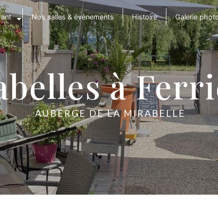
rant
Nos salles & évènements
Histoire
Galerie phot
belles à Ferr
AUBERGE DE LA MIRABELLE