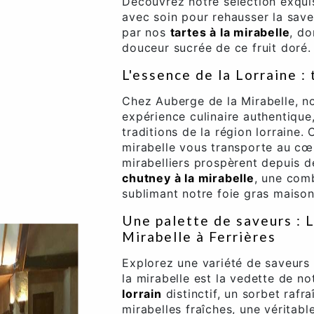
Découvrez notre sélection exqu
avec soin pour rehausser la save
par nos
tartes à la mirabelle
, do
douceur sucrée de ce fruit doré.
L'essence de la Lorraine : 
Chez Auberge de la Mirabelle, n
expérience culinaire authentique,
traditions de la région lorraine
mirabelle vous transporte au cœur
mirabelliers prospèrent depuis 
chutney à la mirabelle
, une comb
sublimant notre foie gras maison
Une palette de saveurs : 
Mirabelle à Ferrières
Explorez une variété de saveurs 
la mirabelle est la vedette de n
lorrain
distinctif, un sorbet rafr
mirabelles fraîches, une véritabl