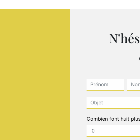
N'hés
Combien font huit plu