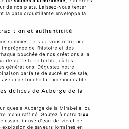
ise de
sauces à la mirabelle
, élaborées
ur de nos plats. Laissez-vous tenter
nt la pâte croustillante enveloppe la
tradition et authenticité
ous sommes fiers de vous offrir une
 imprégnée de l'histoire et des
. Chaque bouchée de nos créations à la
 de cette terre fertile, où les
des générations. Dégustez notre
inaison parfaite de sucré et de salé,
 avec une touche lorraine inimitable.
Les délices de Auberge de la
uniques à Auberge de la Mirabelle, où
otre menu raffiné. Goûtez à notre
trou
aîchissant infusé d'eau-de-vie et de
e explosion de saveurs lorraines en